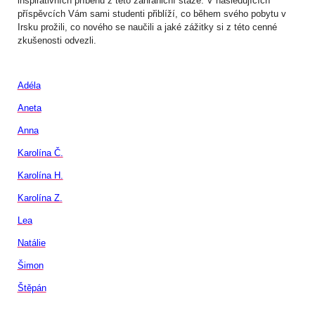
inspirativních příběhů z této zahraniční stáže. V následujících
příspěvcích Vám sami studenti přiblíží, co během svého pobytu v
Irsku prožili, co nového se naučili a jaké zážitky si z této cenné
zkušenosti odvezli.
Adéla
Aneta
Anna
Karolína Č.
Karolína H.
Karolína Z.
Lea
Natálie
Šimon
Štěpán