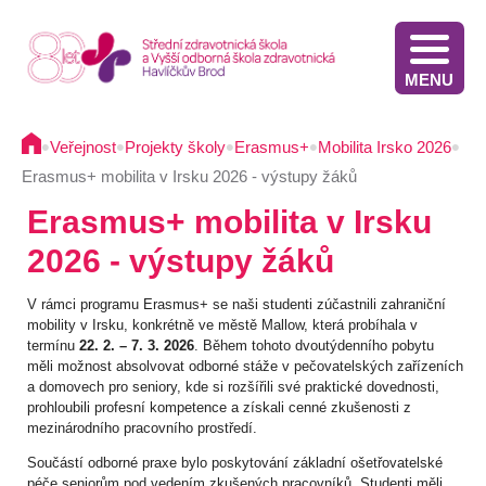
MENU
Stáže v Irsku pro žáky třetích ročníků - výběrové řízení
Výsledky přijímacího řízení VOŠZ 2025 2. kolo
Výsledkové listiny přijímacích zkoušek na střední školu - 2025
Stáže ve Slovinsku pro žáky současných třetích ročníků - výběrové řízení - 2025
Termíny přijímacího řízení - Diplomovaná všeobecná sestra
Informace pro oznamovatele protiprávního jednání
Implementace Dlouhodobého záměru Kraje Vysočina
Komunikace s pacientem/klientem v nemocnici
•
•
•
•
•
Veřejnost
Projekty školy
Erasmus+
Mobilita Irsko 2026
Erasmus+ mobilita v Irsku 2026 - výstupy žáků
Erasmus+ mobilita v Irsku
2026 - výstupy žáků
V rámci programu Erasmus+ se naši studenti zúčastnili zahraniční
mobility v Irsku, konkrétně ve městě Mallow, která probíhala v
termínu
22. 2. – 7. 3. 2026
. Během tohoto dvoutýdenního pobytu
měli možnost absolvovat odborné stáže v pečovatelských zařízeních
a domovech pro seniory, kde si rozšířili své praktické dovednosti,
prohloubili profesní kompetence a získali cenné zkušenosti z
mezinárodního pracovního prostředí.
Součástí odborné praxe bylo poskytování základní ošetřovatelské
péče seniorům pod vedením zkušených pracovníků. Studenti měli