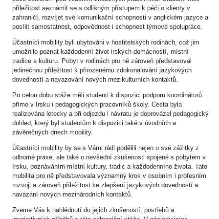
příležitost seznámit se s odlišným přístupem k péči o klienty v
zahraničí, rozvíjet své komunikační schopnosti v anglickém jazyce a
posílit samostatnost, odpovědnost i schopnost týmové spolupráce.
Účastníci mobility byli ubytováni v hostitelských rodinách, což jim
umožnilo poznat každodenní život irských domácností, místní
tradice a kulturu. Pobyt v rodinách pro ně zároveň představoval
jedinečnou příležitost k přirozenému zdokonalování jazykových
dovedností a navazování nových mezikulturních kontaktů.
Po celou dobu stáže měli studenti k dispozici podporu koordinátorů
přímo v Irsku i pedagogických pracovníků školy. Cesta byla
realizována letecky a při odjezdu i návratu je doprovázel pedagogický
dohled, který byl studentům k dispozici také v úvodních a
závěrečných dnech mobility.
Účastníci mobility by se s Vámi rádi podělili nejen o své zážitky z
odborné praxe, ale také o nevšední zkušenosti spojené s pobytem v
Irsku, poznáváním místní kultury, tradic a každodenního života. Tato
mobilita pro ně představovala významný krok v osobním i profesním
rozvoji a zároveň příležitost ke zlepšení jazykových dovedností a
navázání nových mezinárodních kontaktů.
Zveme Vás k nahlédnutí do jejich zkušeností, postřehů a