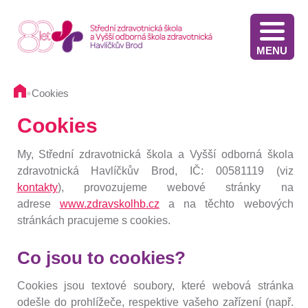
MENU
Stáže v Irsku pro žáky třetích ročníků - výběrové řízení
Výsledky přijímacího řízení VOŠZ 2025 2. kolo
Výsledkové listiny přijímacích zkoušek na střední školu - 2025
Stáže ve Slovinsku pro žáky současných třetích ročníků - výběrové řízení - 2025
Termíny přijímacího řízení - Diplomovaná všeobecná sestra
Informace pro oznamovatele protiprávního jednání
Implementace Dlouhodobého záměru Kraje Vysočina
Komunikace s pacientem/klientem v nemocnici
•
Cookies
Cookies
My, Střední zdravotnická škola a Vyšší odborná škola
zdravotnická Havlíčkův Brod, IČ: 00581119 (viz
kontakty
), provozujeme webové stránky na
adrese
www.zdravskolhb.cz
a na těchto webových
stránkách pracujeme s cookies.
Co jsou to cookies?
Cookies jsou textové soubory, které webová stránka
odešle do prohlížeče, respektive vašeho zařízení (např.