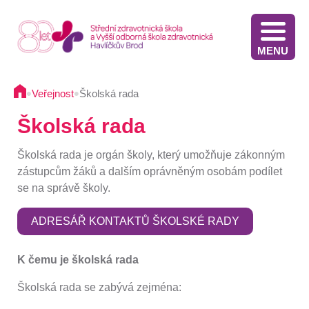
MENU
Stáže v Irsku pro žáky třetích ročníků - výběrové řízení
Výsledky přijímacího řízení VOŠZ 2025 2. kolo
Výsledkové listiny přijímacích zkoušek na střední školu - 2025
Stáže ve Slovinsku pro žáky současných třetích ročníků - výběrové řízení - 2025
Termíny přijímacího řízení - Diplomovaná všeobecná sestra
Informace pro oznamovatele protiprávního jednání
Implementace Dlouhodobého záměru Kraje Vysočina
Komunikace s pacientem/klientem v nemocnici
•
•
Veřejnost
Školská rada
Školská rada
Školská rada je orgán školy, který umožňuje zákonným
zástupcům žáků a dalším oprávněným osobám podílet
se na správě školy.
ADRESÁŘ KONTAKTŮ ŠKOLSKÉ RADY
K čemu je školská rada
Školská rada se zabývá zejména: