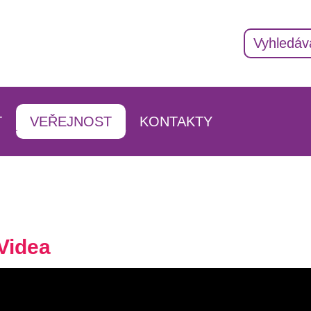
T
VEŘEJNOST
KONTAKTY
AKTUALITY
ADRESÁŘ KONTAKTŮ
INFORMACE O ŠKOLE
VEDENÍ ŠKOLY
IZAČNÍ STUDIUM
HISTORIE
PEDAGOGICKÝ SBOR
ÁNÍ
DOKUMENTY
VYCHOVATELÉ
Videa
VÁNÍ
PARTNEŘI
ŠKOLNÍ PORADENSKÉ P
PROJEKTY ŠKOLY
PROVOZNÍ ZAMĚSTNANC