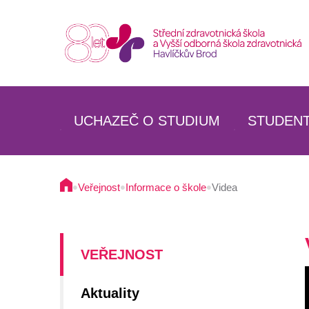
UCHAZEČ O STUDIUM
STUDEN
SZŠ
SZŠ
VOŠZ
VOŠZ
•
•
•
Veřejnost
Informace o škole
Videa
SPECIALIZAČNÍ STUDIUM
SPECIAL
BUDOVA A PROSTORY ŠKOLY
UBYTOV
UBYTOVÁNÍ
STRAVO
VEŘEJNOST
STRAVOVÁNÍ
Aktuality