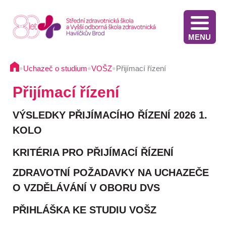
MENU
Stáže v Irsku pro žáky třetích ročníků - výběrové řízení
Výsledky přijímacího řízení VOŠZ 2025 2. kolo
Výsledkové listiny přijímacích zkoušek na střední školu - 2025
Stáže ve Slovinsku pro žáky současných třetích ročníků - výběrové řízení - 2025
Termíny přijímacího řízení - Diplomovaná všeobecná sestra
Informace pro oznamovatele protiprávního jednání
Implementace Dlouhodobého záměru Kraje Vysočina
Komunikace s pacientem/klientem v nemocnici
•
•
•
Uchazeč o studium
VOŠZ
Přijímací řízení
Přijímací řízení
VÝSLEDKY PŘIJÍMACÍHO ŘÍZENÍ 2026 1.
KOLO
KRITÉRIA PRO PŘIJÍMACÍ ŘÍZENÍ
ZDRAVOTNÍ POŽADAVKY NA UCHAZEČE
O VZDĚLÁVÁNÍ V OBORU DVS
PŘIHLÁŠKA KE STUDIU VOŠZ