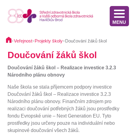
MENU
Stáže v Irsku pro žáky třetích ročníků - výběrové řízení
Výsledky přijímacího řízení VOŠZ 2025 2. kolo
Výsledkové listiny přijímacích zkoušek na střední školu - 2025
Stáže ve Slovinsku pro žáky současných třetích ročníků - výběrové řízení - 2025
Termíny přijímacího řízení - Diplomovaná všeobecná sestra
Informace pro oznamovatele protiprávního jednání
Implementace Dlouhodobého záměru Kraje Vysočina
Komunikace s pacientem/klientem v nemocnici
•
•
•
Veřejnost
Projekty školy
Doučování žáků škol
Doučování žáků škol
Doučování žáků škol – Realizace investice 3.2.3
Národního plánu obnovy
Naše škola se stala příjemcem podpory investice
Doučování žáků škol – Realizace investice 3.2.3
Národního plánu obnovy. Finančním zdrojem pro
realizaci doučování potřebných žáků jsou prostředky
fondu Evropské unie – Next Generation EU. Tyto
prostředky jsou určeny pouze na individuální nebo
skupinové doučování všech žáků.