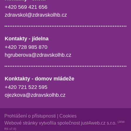
+420 569 421 656
zdravskol@zdravskolhb.cz
Kontakty - jídelna
+420 728 985 870
hgruberova@zdravskolhb.cz
Konktakty - domov mládeže
+420 721 522 595
ojezkova@zdravskolhb.cz
Prohlášení o přístupnosti
|
Cookies
(J4W-
Webové stránky vytvořila společnost
just4web.cz s.r.o.
RS v7.0)