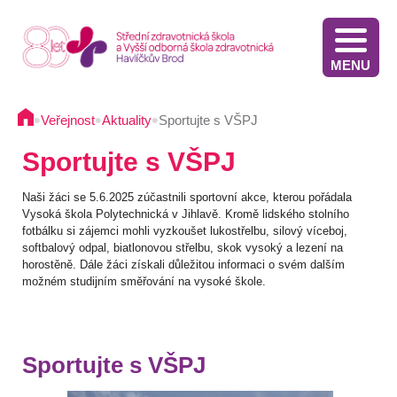
MENU
Stáže v Irsku pro žáky třetích ročníků - výběrové řízení
Výsledky přijímacího řízení VOŠZ 2025 2. kolo
Výsledkové listiny přijímacích zkoušek na střední školu - 2025
Stáže ve Slovinsku pro žáky současných třetích ročníků - výběrové řízení - 2025
Termíny přijímacího řízení - Diplomovaná všeobecná sestra
Informace pro oznamovatele protiprávního jednání
Implementace Dlouhodobého záměru Kraje Vysočina
Komunikace s pacientem/klientem v nemocnici
•
•
•
Veřejnost
Aktuality
Sportujte s VŠPJ
Sportujte s VŠPJ
Naši žáci se 5.6.2025 zúčastnili sportovní akce, kterou pořádala
Vysoká škola Polytechnická v Jihlavě. Kromě lidského stolního
fotbálku si zájemci mohli vyzkoušet lukostřelbu, silový víceboj,
softbalový odpal, biatlonovou střelbu, skok vysoký a lezení na
horostěně. Dále žáci získali důležitou informaci o svém dalším
možném studijním směřování na vysoké škole.
Sportujte s VŠPJ