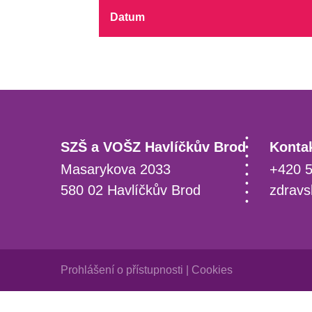
Datum
SZŠ a VOŠZ Havlíčkův Brod
Kontak
Masarykova 2033
+420 5
580 02 Havlíčkův Brod
zdravs
Prohlášení o přístupnosti
|
Cookies