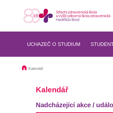
UCHAZEČ O STUDIUM
STUDEN
SZŠ
SZŠ
VOŠZ
VOŠZ
•
Kalendář
SPECIALIZAČNÍ STUDIUM
SPECIAL
BUDOVA A PROSTORY ŠKOLY
UBYTOV
Kalendář
UBYTOVÁNÍ
STRAVO
STRAVOVÁNÍ
Nadcházející akce / událo