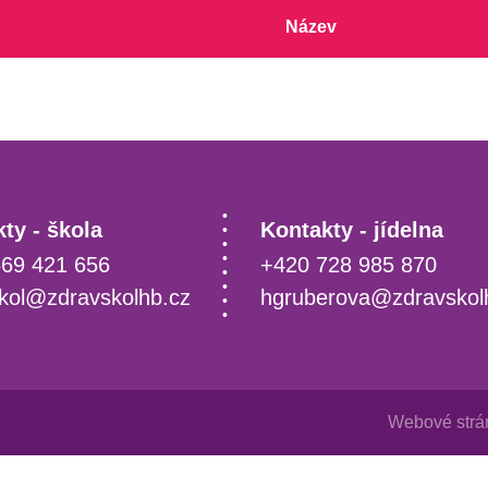
ŠKOLSKÁ RADA
ŠKOLSKÁ RADA
Název
GDPR
ty - škola
Kontakty - jídelna
69 421 656
+420 728 985 870
kol@zdravskolhb.cz
hgruberova@zdravskol
Webové strán