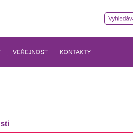
T
VEŘEJNOST
KONTAKTY
AKTUALITY
ADRESÁŘ KONTAKTŮ
INFORMACE O ŠKOLE
VEDENÍ ŠKOLY
IZAČNÍ STUDIUM
HISTORIE
PEDAGOGICKÝ SBOR
ÁNÍ
DOKUMENTY
VYCHOVATELÉ
VÁNÍ
PARTNEŘI
ŠKOLNÍ PORADENSKÉ P
PROJEKTY ŠKOLY
PROVOZNÍ ZAMĚSTNANC
sti