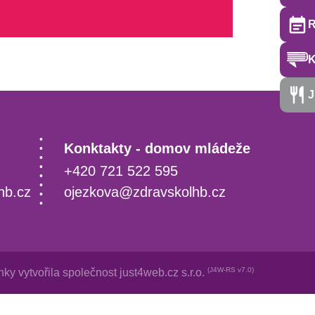
R
J
Konktakty - domov mládeže
+420 721 522 595
hb.cz
ojezkova@zdravskolhb.cz
(J4W-RS v7.0)
ky vytvořila společnost
just4web.cz s.r.o.