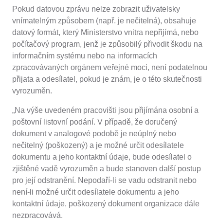
Pokud datovou zprávu nelze zobrazit uživatelsky
vnímatelným způsobem (např. je nečitelná), obsahuje
datový formát, který Ministerstvo vnitra nepřijímá, nebo
počítačový program, jenž je způsobilý přivodit škodu na
informačním systému nebo na informacích
zpracovávaných orgánem veřejné moci, není podatelnou
přijata a odesílatel, pokud je znám, je o této skutečnosti
vyrozuměn.
„Na výše uvedeném pracovišti jsou přijímána osobní a
poštovní listovní podání. V případě, že doručený
dokument v analogové podobě je neúplný nebo
nečitelný (poškozený) a je možné určit odesílatele
dokumentu a jeho kontaktní údaje, bude odesílatel o
zjištěné vadě vyrozuměn a bude stanoven další postup
pro její odstranění. Nepodaří-li se vadu odstranit nebo
není-li možné určit odesílatele dokumentu a jeho
kontaktní údaje, poškozený dokument organizace dále
nezpracovává.