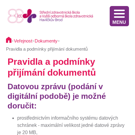
MENU
Stáže v Irsku pro žáky třetích ročníků - výběrové řízení
Výsledky přijímacího řízení VOŠZ 2025 2. kolo
Výsledkové listiny přijímacích zkoušek na střední školu - 2025
Stáže ve Slovinsku pro žáky současných třetích ročníků - výběrové řízení - 2025
Termíny přijímacího řízení - Diplomovaná všeobecná sestra
Informace pro oznamovatele protiprávního jednání
Implementace Dlouhodobého záměru Kraje Vysočina
Komunikace s pacientem/klientem v nemocnici
•
•
•
Veřejnost
Dokumenty
Pravidla a podmínky přijímání dokumentů
Pravidla a podmínky
přijímání dokumentů
Datovou zprávu (podání v
digitální podobě) je možné
doručit:
prostřednictvím informačního systému datových
schránek - maximální velikost jedné datové zprávy
je 20 MB,