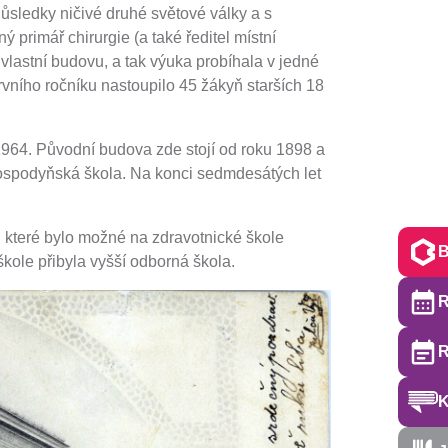
důsledky ničivé druhé světové války a s
 primář chirurgie (a také ředitel místní
lastní budovu, a tak výuka probíhala v jedné
rvního ročníku nastoupilo 45 žákyň starších 18
 1964. Původní budova zde stojí od roku 1898 a
 hospodyňská škola. Na konci sedmdesátých let
, které bylo možné na zdravotnické škole
kole přibyla vyšší odborná škola.
R