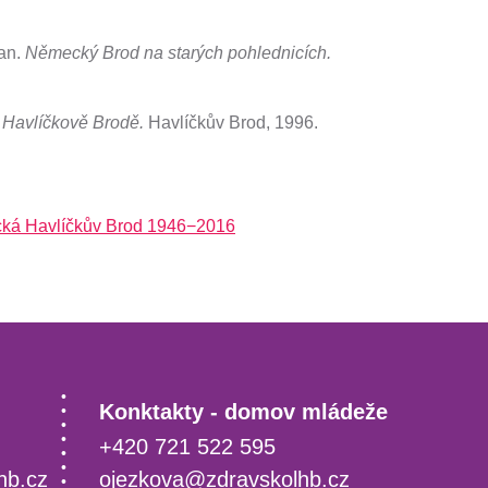
an.
Německý Brod na starých pohlednicích.
 Havlíčkově Brodě.
Havlíčkův Brod, 1996.
nická Havlíčkův Brod 1946−2016
Konktakty - domov mládeže
+420 721 522 595
hb.cz
ojezkova@zdravskolhb.cz