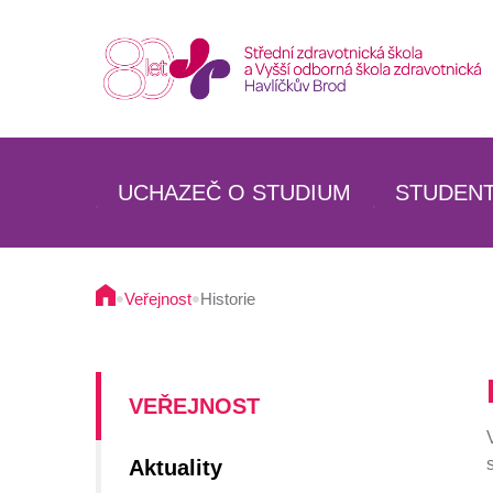
UCHAZEČ O STUDIUM
STUDEN
SZŠ
SZŠ
VOŠZ
VOŠZ
•
•
Veřejnost
Historie
SPECIALIZAČNÍ STUDIUM
SPECIAL
BUDOVA A PROSTORY ŠKOLY
UBYTOV
UBYTOVÁNÍ
STRAVO
VEŘEJNOST
STRAVOVÁNÍ
Aktuality