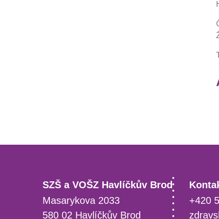
SZŠ a VOŠZ Havlíčkův Brod
Kontak
Masarykova 2033
+420 5
580 02 Havlíčkův Brod
zdravs