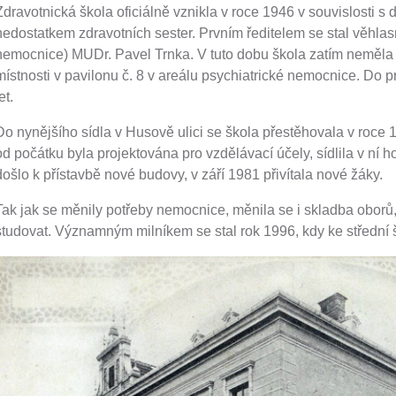
ŠKOLSKÁ RADA
ŠKOLSKÁ RADA
Zdravotnická škola oficiálně vznikla v roce 1946 v souvislosti s 
nedostatkem zdravotních sester. Prvním ředitelem se stal věhlasný
GDPR
nemocnice) MUDr. Pavel Trnka. V tuto dobu škola zatím neměla v
místnosti v pavilonu č. 8 v areálu psychiatrické nemocnice. Do p
et.
Do nynějšího sídla v Husově ulici se škola přestěhovala v roce
od počátku byla projektována pro vzdělávací účely, sídlila v ní
došlo k přístavbě nové budovy, v září 1981 přivítala nové žáky.
Tak jak se měnily potřeby nemocnice, měnila se i skladba oborů
studovat. Významným milníkem se stal rok 1996, kdy ke střední š