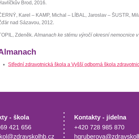
Havlíčkův Brod, 2016.
ČERNÝ, Karel – KAMP, Michal – LÍBAL, Jaroslav – ŠUSTR, Mil
Žďár nad Sázavou, 2012.
TOPIL, Zdeněk.
Almanach ke stému výročí okresní nemocnice v
Almanach
Střední zdravotnická škola a Vyšší odborná škola zdravot
ty - škola
Kontakty - jídelna
69 421 656
+420 728 985 870
kol@zdravskolhb.cz
hgruberova@zdravskol