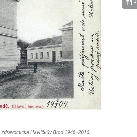
J
la zdravotnická Havlíčkův Brod 1946−2016.