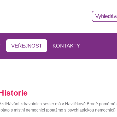
T
VEŘEJNOST
KONTAKTY
AKTUALITY
ADRESÁŘ KONTAKTŮ
INFORMACE O ŠKOLE
VEDENÍ ŠKOLY
IZAČNÍ STUDIUM
HISTORIE
PEDAGOGICKÝ SBOR
ÁNÍ
DOKUMENTY
VYCHOVATELÉ
Historie
VÁNÍ
PARTNEŘI
ŠKOLNÍ PORADENSKÉ P
Vzdělávání zdravotních sester má v Havlíčkově Brodě poměrně d
PROJEKTY ŠKOLY
PROVOZNÍ ZAMĚSTNANC
spjato s místní nemocnicí (potažmo s psychiatrickou nemocnicí).