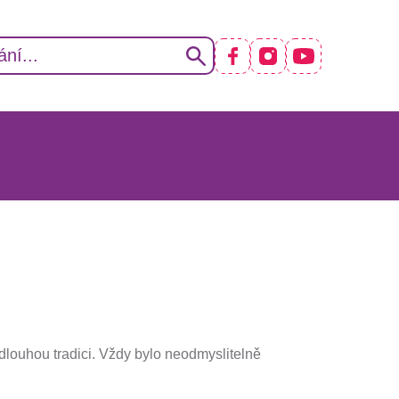
RACOVIŠTĚ
louhou tradici. Vždy bylo neodmyslitelně
I