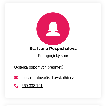
Bc. Ivana Pospíchalová
Pedagogický sbor
Učitelka odborných předmětů
ipospichalova@zdravskolhb.cz
569 333 191