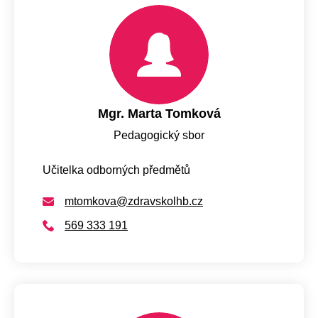
Mgr. Marta Tomková
Pedagogický sbor
Učitelka odborných předmětů
mtomkova@zdravskolhb.cz
569 333 191