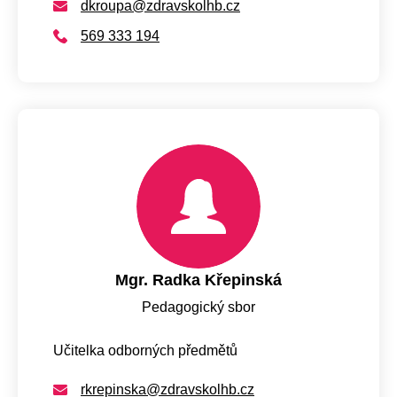
dkroupa@zdravskolhb.cz
569 333 194
Mgr. Radka Křepinská
Pedagogický sbor
Učitelka odborných předmětů
rkrepinska@zdravskolhb.cz