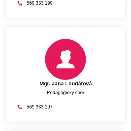
569 333 199
Mgr. Jana Loudátová
Pedagogický sbor
569 333 197