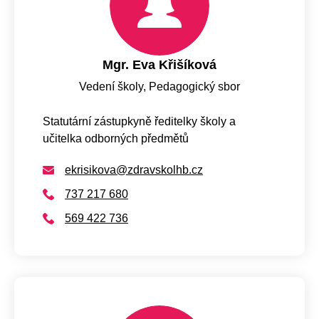
Mgr. Eva Křišíková
Vedení školy, Pedagogický sbor
Statutární zástupkyně ředitelky školy a
učitelka odborných předmětů
ekrisikova@zdravskolhb.cz
737 217 680
569 422 736