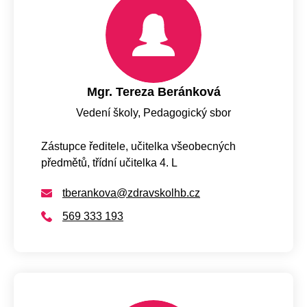
Mgr. Tereza Beránková
Vedení školy, Pedagogický sbor
Zástupce ředitele, učitelka všeobecných
předmětů, třídní učitelka 4. L
tberankova@zdravskolhb.cz
569 333 193