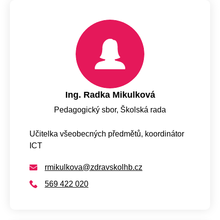
Ing. Radka Mikulková
Pedagogický sbor, Školská rada
Učitelka všeobecných předmětů, koordinátor
ICT
rmikulkova@zdravskolhb.cz
569 422 020