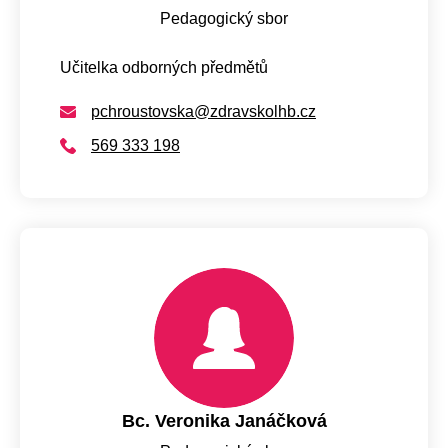
Pedagogický sbor
Učitelka odborných předmětů
pchroustovska@zdravskolhb.cz
569 333 198
Bc. Veronika Janáčková