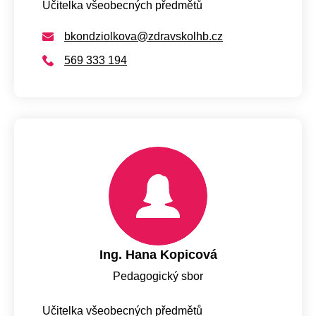
Učitelka všeobecných předmětů
bkondziolkova@zdravskolhb.cz
569 333 194
Ing. Hana Kopicová
Pedagogický sbor
Učitelka všeobecných předmětů