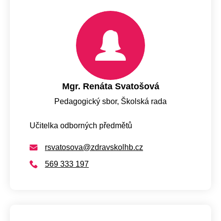
Mgr. Renáta Svatošová
Pedagogický sbor, Školská rada
Učitelka odborných předmětů
rsvatosova@zdravskolhb.cz
569 333 197