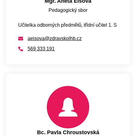
Mgr. Aneta Eisová
Pedagogický sbor
Učitelka odborných předmětů, třídní učitel 1. S
aeisova@zdravskolhb.cz
569 333 191
Bc. Pavla Chroustovská