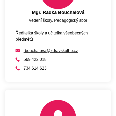
Mgr. Radka Bouchalová
Vedení školy, Pedagogický sbor
Ředitelka školy a učitelka všeobecných
předmětů
rbouchalova@zdravskolhb.cz
569 422 018
734 614 623