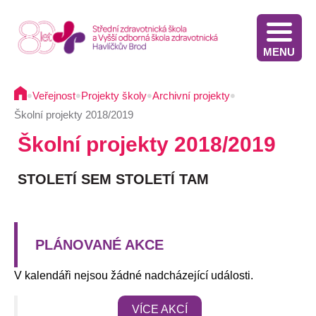
MENU
Stáže v Irsku pro žáky třetích ročníků - výběrové řízení
Výsledky přijímacího řízení VOŠZ 2025 2. kolo
Výsledkové listiny přijímacích zkoušek na střední školu - 2025
Stáže ve Slovinsku pro žáky současných třetích ročníků - výběrové řízení - 2025
Termíny přijímacího řízení - Diplomovaná všeobecná sestra
Informace pro oznamovatele protiprávního jednání
Implementace Dlouhodobého záměru Kraje Vysočina
Komunikace s pacientem/klientem v nemocnici
•
•
•
•
Veřejnost
Projekty školy
Archivní projekty
Školní projekty 2018/2019
Školní projekty 2018/2019
STOLETÍ SEM STOLETÍ TAM
PLÁNOVANÉ AKCE
V kalendáři nejsou žádné nadcházející události.
VÍCE AKCÍ