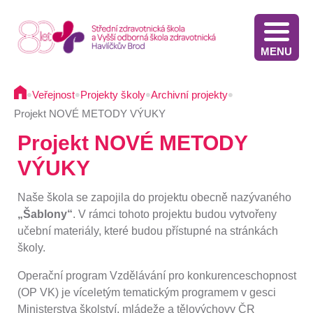
MENU
Stáže v Irsku pro žáky třetích ročníků - výběrové řízení
Výsledky přijímacího řízení VOŠZ 2025 2. kolo
Výsledkové listiny přijímacích zkoušek na střední školu - 2025
Stáže ve Slovinsku pro žáky současných třetích ročníků - výběrové řízení - 2025
Termíny přijímacího řízení - Diplomovaná všeobecná sestra
Informace pro oznamovatele protiprávního jednání
Implementace Dlouhodobého záměru Kraje Vysočina
Komunikace s pacientem/klientem v nemocnici
•
•
•
•
Veřejnost
Projekty školy
Archivní projekty
Projekt NOVÉ METODY VÝUKY
Projekt NOVÉ METODY
VÝUKY
Naše škola se zapojila do projektu obecně nazývaného
„Šablony“
. V rámci tohoto projektu budou vytvořeny
učební materiály, které budou přístupné na stránkách
školy.
Operační program Vzdělávání pro konkurenceschopnost
(OP VK) je víceletým tematickým programem v gesci
Ministerstva školství, mládeže a tělovýchovy ČR