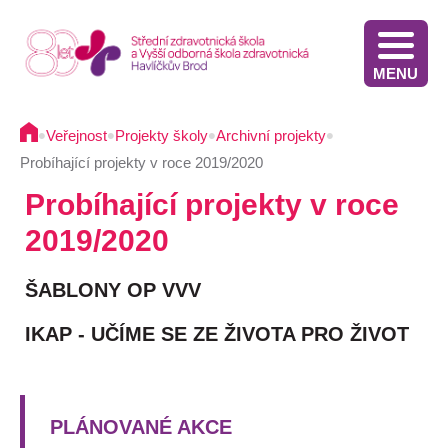
MENU
Stáže v Irsku pro žáky třetích ročníků - výběrové řízení
Výsledky přijímacího řízení VOŠZ 2025 2. kolo
Výsledkové listiny přijímacích zkoušek na střední školu - 2025
Stáže ve Slovinsku pro žáky současných třetích ročníků - výběrové řízení - 2025
Termíny přijímacího řízení - Diplomovaná všeobecná sestra
Informace pro oznamovatele protiprávního jednání
Implementace Dlouhodobého záměru Kraje Vysočina
Komunikace s pacientem/klientem v nemocnici
•
•
•
•
Veřejnost
Projekty školy
Archivní projekty
Probíhající projekty v roce 2019/2020
Probíhající projekty v roce
2019/2020
ŠABLONY OP VVV
IKAP - UČÍME SE ZE ŽIVOTA PRO ŽIVOT
PLÁNOVANÉ AKCE