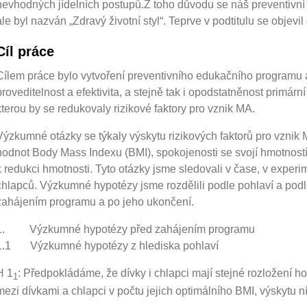
nevhodných jídelních postupů.Z toho důvodu se náš preventivn
ale byl nazván „Zdravý životní styl“. Teprve v podtitulu se objev
Cíl práce
Cílem práce bylo vytvoření preventivního edukačního programu
proveditelnost a efektivita, a stejně tak i opodstatněnost primár
kterou by se redukovaly rizikové faktory pro vznik MA.
Výzkumné otázky se týkaly výskytu rizikových faktorů pro vznik M
hodnot Body Mass Indexu (BMI), spokojenosti se svojí hmotností
k redukci hmotnosti. Tyto otázky jsme sledovali v čase, v experim
chlapců. Výzkumné hypotézy jsme rozdělili podle pohlaví a podl
zahájením programu a po jeho ukončení.
1. Výzkumné hypotézy před zahájením programu
1.1 Výzkumné hypotézy z hlediska pohlaví
H 1
: Předpokládáme, že dívky i chlapci mají stejné rozložení ho
1
mezi dívkami a chlapci v počtu jejich optimálního BMI, výskytu 