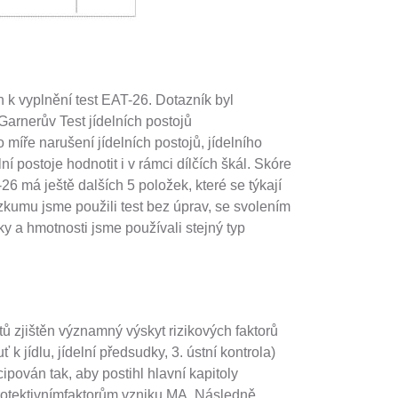
k vyplnění test EAT-26. Dotazník byl
arnerův Test jídelních postojů
 míře narušení jídelních postojů, jídelního
 postoje hodnotit i v rámci dílčích škál. Skóre
6 má ještě dalších 5 položek, které se týkají
ýzkumu jsme použili test bez úprav, se svolením
y a hmotnosti jsme používali stejný typ
 zjištěn významný výskyt rizikových faktorů
k jídlu, jídelní předsudky, 3. ústní kontrola)
ován tak, aby postihl hlavní kapitoly
protektivnímfaktorům vzniku MA. Následně