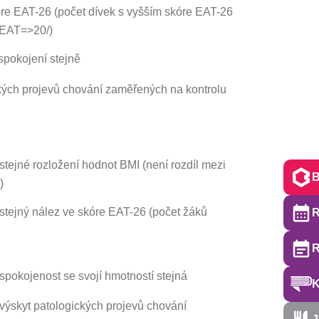
kóre EAT-26 (počet dívek s vyšším skóre EAT-26
 /EAT=>20/)
 spokojení stejně
ckých projevů chování zaměřených na kontrolu
 stejné rozložení hodnot BMI (není rozdíl mezi
)
 stejný nález ve skóre EAT-26 (počet žáků
R
 spokojenost se svojí hmotností stejná
 výskyt patologických projevů chování