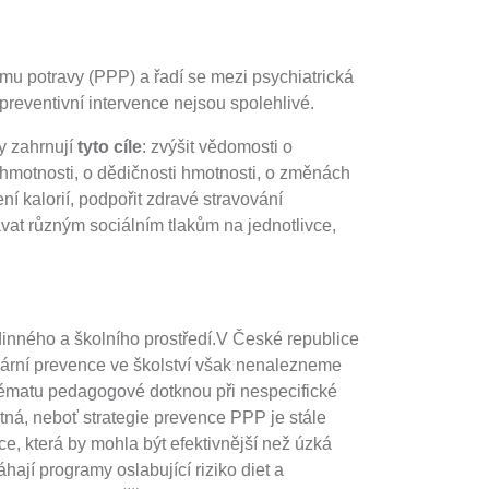
jmu potravy (PPP) a řadí se mezi psychiatrická
reventivní intervence nejsou spolehlivé.
y zahrnují
tyto cíle
: zvýšit vědomosti o
 hmotnosti, o dědičnosti hmotnosti, o změnách
í kalorií, podpořit zdravé stravování
lávat různým sociálním tlakům na jednotlivce,
odinného a školního prostředí.V České republice
mární prevence ve školství však nenalezneme
ématu pedagogové dotknou při nespecifické
tná, neboť strategie prevence PPP je stále
e, která by mohla být efektivnější než úzká
jí programy oslabující riziko diet a