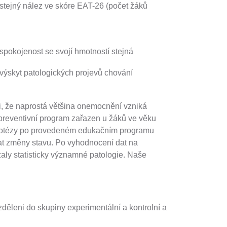
 stejný nález ve skóre EAT-26 (počet žáků
 spokojenost se svojí hmotností stejná
 výskyt patologických projevů chování
, že naprostá většina onemocnění vzniká
 preventivní program zařazen u žáků ve věku
Hypotézy po provedeném edukačním programu
at změny stavu. Po vyhodnocení dat na
ly statisticky významné patologie. Naše
děleni do skupiny experimentální a kontrolní a