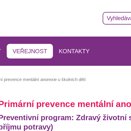
T
VEŘEJNOST
KONTAKTY
AKTUALITY
ADRESÁŘ KONTAKTŮ
INFORMACE O ŠKOLE
VEDENÍ ŠKOLY
í prevence mentální anorexie u školních dětí
IZAČNÍ STUDIUM
HISTORIE
PEDAGOGICKÝ SBOR
ÁNÍ
DOKUMENTY
VYCHOVATELÉ
Primární prevence mentální anor
VÁNÍ
PARTNEŘI
ŠKOLNÍ PORADENSKÉ P
Preventivní program: Zdravý životní 
PROJEKTY ŠKOLY
PROVOZNÍ ZAMĚSTNANC
příjmu potravy)