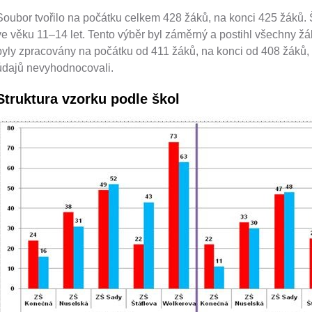
Soubor tvořilo na počátku celkem 428 žáků, na konci 425 žáků. Š
ve věku 11–14 let. Tento výběr byl záměrný a postihl všechny ž
byly zpracovány na počátku od 411 žáků, na konci od 408 žáků,
údajů nevyhodnocovali.
Struktura vzorku podle škol