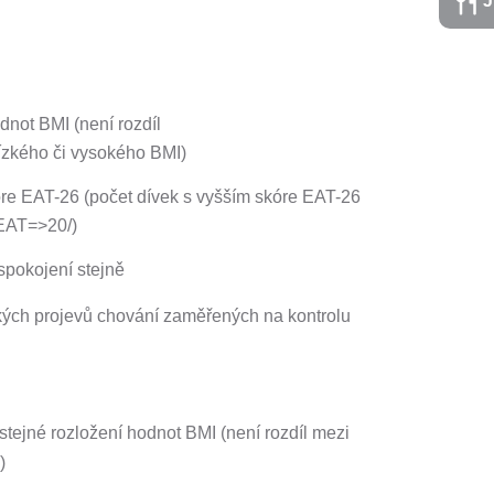
J
dnot BMI (není rozdíl
nízkého či vysokého BMI)
kóre EAT-26 (počet dívek s vyšším skóre EAT-26
/EAT=>20/)
 spokojení stejně
ckých projevů chování zaměřených na kontrolu
 stejné rozložení hodnot BMI (není rozdíl mezi
)