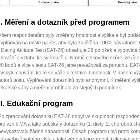
I. Měření a dotazník před programem
Všem respondentům byly změřeny hmotnost a výška a byl podán 
vyplňován na místě na ZŠ, aby byla zajištěna 100% návratnost. G
- Eating Attitude Test (EAT-26) obsahuje 26 položek a vypovídá o
chování a vztahu ke svému tělu. Kromě celkového skóre lze jídelní
20 bodů a více v testu EAT-26 jsme považovali za poruchu. EAT-2
výskytu chování, které se váže k restrikci hmotnosti. V našem v
autorů testu. Vyplňování dotazníků bylo anonymní. K měření výšk
lékařské váhy a měření probíhalo za stejných podmínek.
II. Edukační program
Po zpracování dotazníku EAT-26 nebyl ve skupinách respondentů
pro vznik MA a také subškály dotazníku (1. diety, 2. chorobná chuť 
nevykazovaly žádné nápadnosti. Obsah programu byl proto koncip
zdravého životního stylu a také věnoval pozornost rizikovým a 