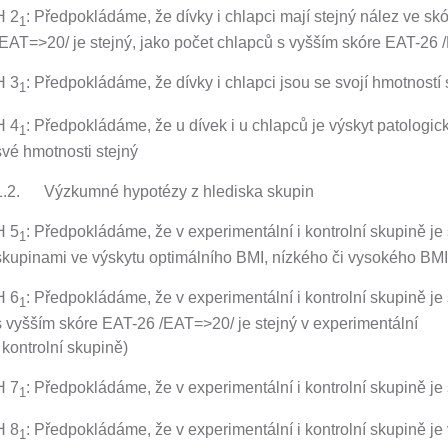
H 2
: Předpokládáme, že dívky i chlapci mají stejný nález ve s
1
/EAT=>20/ je stejný, jako počet chlapců s vyšším skóre EAT-26
H 3
: Předpokládáme, že dívky i chlapci jsou se svojí hmotností
1
H 4
: Předpokládáme, že u dívek i u chlapců je výskyt patologi
1
své hmotnosti stejný
1.2. Výzkumné hypotézy z hlediska skupin
H 5
: Předpokládáme, že v experimentální i kontrolní skupině je
1
skupinami ve výskytu optimálního BMI, nízkého či vysokého BMI
H 6
: Předpokládáme, že v experimentální i kontrolní skupině je
1
s vyšším skóre EAT-26 /EAT=>20/ je stejný v experimentální
i kontrolní skupině)
H 7
: Předpokládáme, že v experimentální i kontrolní skupině je
1
H 8
: Předpokládáme, že v experimentální i kontrolní skupině je
1