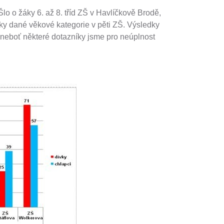
lo o žáky 6. až 8. tříd ZŠ v Havlíčkově Brodě,
áky dané věkové kategorie v pěti ZŠ. Výsledky
 neboť některé dotazníky jsme pro neúplnost