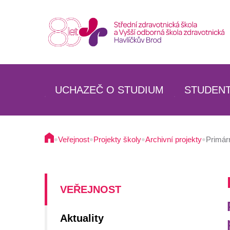
UCHAZEČ O STUDIUM
STUDEN
SZŠ
SZŠ
VOŠZ
VOŠZ
•
•
•
•
Veřejnost
Projekty školy
Archivní projekty
Primárn
SPECIALIZAČNÍ STUDIUM
SPECIAL
BUDOVA A PROSTORY ŠKOLY
UBYTOV
UBYTOVÁNÍ
STRAVO
VEŘEJNOST
STRAVOVÁNÍ
Aktuality