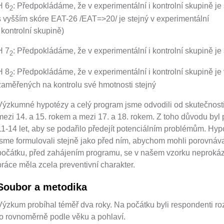
H 6
: Předpokládáme, že v experimentální i kontrolní skupině je
2
s vyšším skóre EAT-26 /EAT=>20/ je stejný v experimentální
i kontrolní skupině)
H 7
: Předpokládáme, že v experimentální i kontrolní skupině je
2
H 8
: Předpokládáme, že v experimentální i kontrolní skupině je
2
zaměřených na kontrolu své hmotnosti stejný
Výzkumné hypotézy a celý program jsme odvodili od skutečnosti
mezi 14. a 15. rokem a mezi 17. a 18. rokem. Z toho důvodu byl
11-14 let, aby se podařilo předejít potenciálním problémům. 
jsme formulovali stejně jako před ním, abychom mohli porovnáv
počátku, před zahájením programu, se v našem vzorku neprokáza
práce měla zcela preventivní charakter.
Soubor a metodika
Výzkum probíhal téměř dva roky. Na počátku byli respondenti roz
to rovnoměrně podle věku a pohlaví.