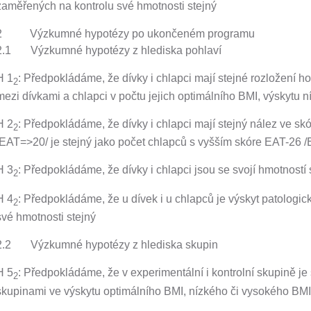
zaměřených na kontrolu své hmotnosti stejný
2 Výzkumné hypotézy po ukončeném programu
2.1 Výzkumné hypotézy z hlediska pohlaví
H 1
: Předpokládáme, že dívky i chlapci mají stejné rozložení ho
2
mezi dívkami a chlapci v počtu jejich optimálního BMI, výskytu 
H 2
: Předpokládáme, že dívky i chlapci mají stejný nález ve s
2
/EAT=>20/ je stejný jako počet chlapců s vyšším skóre EAT-26 
H 3
: Předpokládáme, že dívky i chlapci jsou se svojí hmotností
2
H 4
: Předpokládáme, že u dívek i u chlapců je výskyt patologi
2
své hmotnosti stejný
2.2 Výzkumné hypotézy z hlediska skupin
H 5
: Předpokládáme, že v experimentální i kontrolní skupině je
2
skupinami ve výskytu optimálního BMI, nízkého či vysokého BMI