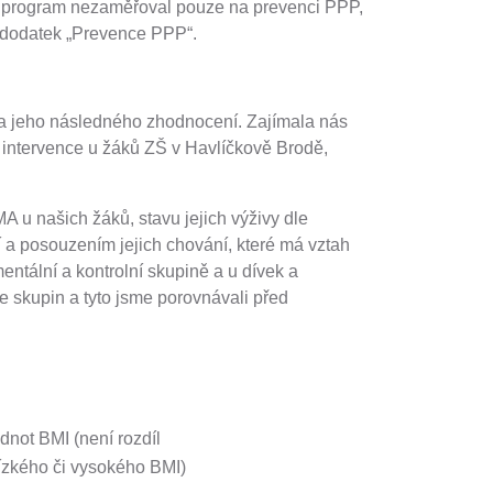
í program nezaměřoval pouze na prevenci PPP,
il dodatek „Prevence PPP“.
 a jeho následného zhodnocení. Zajímala nás
ní intervence u žáků ZŠ v Havlíčkově Brodě,
A u našich žáků, stavu jejich výživy dle
 a posouzením jejich chování, které má vztah
entální a kontrolní skupině a u dívek a
e skupin a tyto jsme porovnávali před
dnot BMI (není rozdíl
nízkého či vysokého BMI)