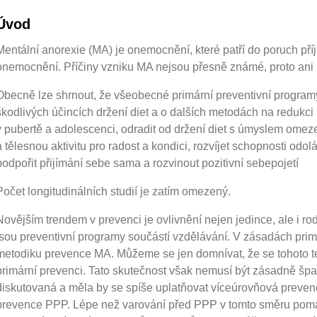
ŠKOLSKÁ RADA
ŠKOLSKÁ RADA
Úvod
GDPR
Mentální anorexie (MA) je onemocnění, které patří do poruch pří
onemocnění. Příčiny vzniku MA nejsou přesně známé, proto ani p
Obecně lze shrnout, že všeobecné primární preventivní program
škodlivých účincích držení diet a o dalších metodách na redukci
v pubertě a adolescenci, odradit od držení diet s úmyslem omezen
a tělesnou aktivitu pro radost a kondici, rozvíjet schopnosti odo
podpořit přijímání sebe sama a rozvinout pozitivní sebepojetí
Počet longitudinálních studií je zatím omezený.
Novějším trendem v prevenci je ovlivnění nejen jedince, ale i r
jsou preventivní programy součástí vzdělávání. V zásadách pri
metodiku prevence MA. Můžeme se jen domnívat, že se tohoto t
primární prevenci. Tato skutečnost však nemusí být zásadně špa
diskutovaná a měla by se spíše uplatňovat víceúrovňová prevenc
prevence PPP. Lépe než varování před PPP v tomto směru pomáha