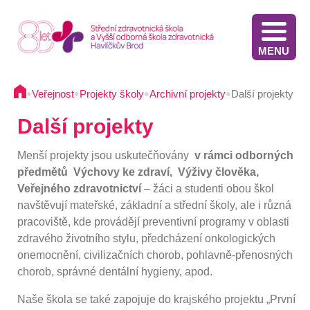
MENU
Stáže v Irsku pro žáky třetích ročníků - výběrové řízení
Výsledky přijímacího řízení VOŠZ 2025 2. kolo
Výsledkové listiny přijímacích zkoušek na střední školu - 2025
Stáže ve Slovinsku pro žáky současných třetích ročníků - výběrové řízení - 2025
Termíny přijímacího řízení - Diplomovaná všeobecná sestra
Informace pro oznamovatele protiprávního jednání
Implementace Dlouhodobého záměru Kraje Vysočina
Komunikace s pacientem/klientem v nemocnici
•
•
•
•
Veřejnost
Projekty školy
Archivní projekty
Další projekty
Další projekty
Menší projekty jsou uskutečňovány
v rámci odborných
předmětů
Výchovy ke zdraví, Výživy člověka,
Veřejného zdravotnictví
– žáci a studenti obou škol
navštěvují mateřské, základní a střední školy, ale i různá
pracoviště, kde provádějí preventivní programy v oblasti
zdravého životního stylu, předcházení onkologických
onemocnění, civilizačních chorob, pohlavně-přenosných
chorob, správné dentální hygieny, apod.
Naše škola se také zapojuje do krajského projektu „První