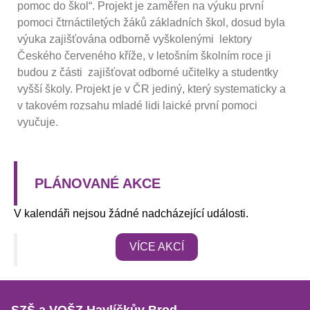
pomoc do škol“. Projekt je zaměřen na výuku první
pomoci čtrnáctiletých žáků základních škol, dosud byla
výuka zajišťována odborně vyškolenými lektory
Českého červeného kříže, v letošním školním roce ji
budou z části zajišťovat odborné učitelky a studentky
vyšší školy. Projekt je v ČR jediný, který systematicky a
v takovém rozsahu mladé lidi laické první pomoci
vyučuje.
PLÁNOVANÉ AKCE
V kalendáři nejsou žádné nadcházející události.
VÍCE AKCÍ
SZŠ a VOŠZ Havlíčkův Brod