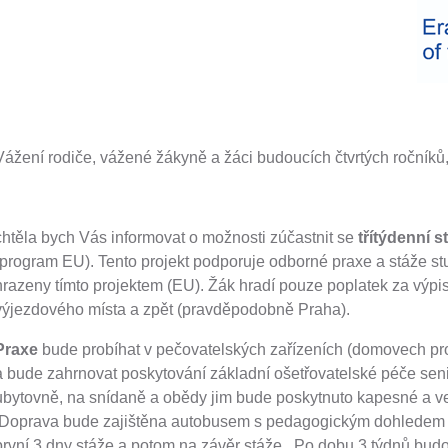
ŠKOLSKÁ RADA
ŠKOLSKÁ RADA
GDPR
Vážení rodiče, vážené žákyně a žáci budoucích čtvrtých ročníků
chtěla bych Vás informovat o možnosti zúčastnit se
třítýdenní 
(program EU). Tento projekt podporuje odborné praxe a stáže st
hrazeny tímto projektem (EU). Žák hradí pouze poplatek za výpis 
výjezdového místa a zpět (pravděpodobně Praha).
Praxe
bude probíhat v pečovatelských zařízeních (domovech pr
a bude zahrnovat poskytování základní ošetřovatelské péče se
ubytovně, na snídaně a obědy jim bude poskytnuto kapesné a ve
Doprava bude zajištěna autobusem s pedagogickým dohledem ta
první 3 dny stáže a potom na závěr stáže. Po dobu 3 týdnů budou