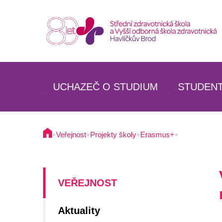
UCHAZEČ O STUDIUM
STUDEN
SZŠ
SZŠ
VOŠZ
VOŠZ
•
•
•
•
Veřejnost
Projekty školy
Erasmus+
SPECIALIZAČNÍ STUDIUM
SPECIAL
BUDOVA A PROSTORY ŠKOLY
UBYTOV
UBYTOVÁNÍ
STRAVO
VEŘEJNOST
STRAVOVÁNÍ
Aktuality