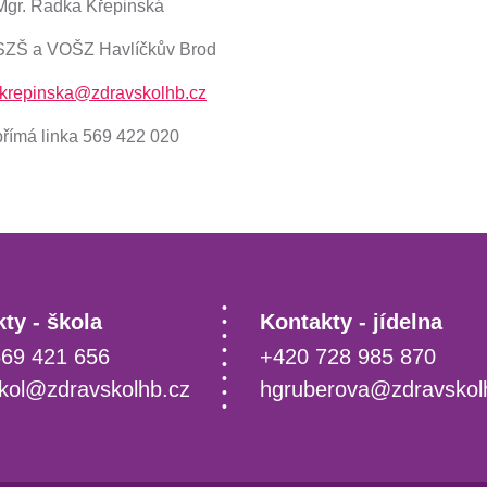
Mgr. Radka Křepinská
SZŠ a VOŠZ Havlíčkův Brod
rkrepinska@zdravskolhb.cz
přímá linka 569 422 020
ty - škola
Kontakty - jídelna
69 421 656
+420 728 985 870
kol@zdravskolhb.cz
hgruberova@zdravskol