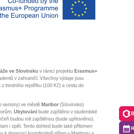
,
stáže ve Slovinsku
v rámci projektu
Erasmus+
udentů v zahraničí. Všechny výdaje jsou
z trestního rejstříku (100 Kč) a cestu do
o seniory) ve městě
Maribor
(Slovinsko)
niorům.
Ubytování
bude zajištěno v studentské
čeři budou mít zajištěnou (bude upřesněno).
m i zpět. Tento dohled bude také přítomen
 k dispozici koordinátoři přímo v Mariboru a