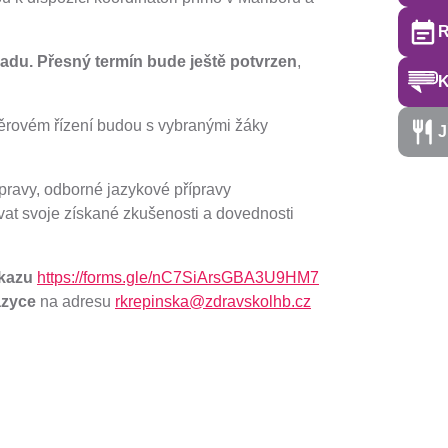
R
padu. Přesný termín bude ještě potvrzen
,
ýběrovém řízení budou s vybranými žáky
J
pravy, odborné jazykové přípravy
at svoje získané zkušenosti a dovednosti
dkazu
https://forms.gle/nC7SiArsGBA3U9HM7
jazyce
na adresu
rkrepinska@zdravskolhb.cz