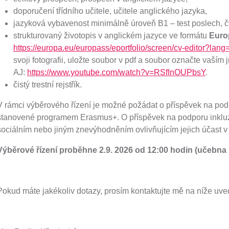
doporučení třídního učitele, učitele anglického jazyka,
jazyková vybavenost minimálně úroveň B1 – test poslech, čt
strukturovaný životopis v anglickém jazyce ve formátu
Euro
https://europa.eu/europass/eportfolio/screen/cv-editor?lang
svoji fotografii, uložte soubor v pdf a soubor označte vaší
AJ:
https://www.youtube.com/watch?v=RSfInOUPbsY
.
čistý trestní rejstřík.
V rámci výběrového řízení je možné požádat o příspěvek na po
stanovené programem Erasmus+. O příspěvek na podporu inkluz
sociálním nebo jiným znevýhodněním ovlivňujícím jejich účast
Výběrové řízení proběhne 2.9. 2026 od 12:00 hodin (učebna
Pokud máte jakékoliv dotazy, prosím kontaktujte mě na níže u