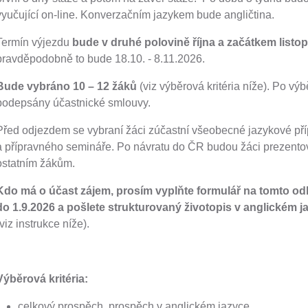
vyučující on-line. Konverzačním jazykem bude angličtina.
Termín výjezdu
bude v druhé polovině října a začátkem listo
pravděpodobně to bude 18.10. - 8.11.2026.
Bude vybráno 10 – 12 žáků
(viz výběrová kritéria níže). Po v
podepsány účastnické smlouvy.
Před odjezdem se vybraní žáci zúčastní všeobecné jazykové pří
a přípravného semináře. Po návratu do ČR budou žáci prezentov
ostatním žákům.
Kdo má o účast zájem, prosím vyplňte formulář na tomto o
do 1.9.2026 a pošlete strukturovaný životopis v anglickém 
(viz instrukce níže).
Výběrová kritéria:
celkový prospěch, prospěch v anglickém jazyce,