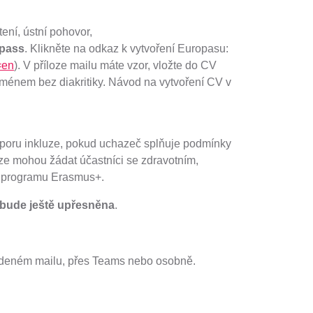
ení, ústní pohovor,
pass
. Klikněte na odkaz k vytvoření Europasu:
=en
). V příloze mailu máte vzor, vložte do CV
m jménem bez diakritiky. Návod na vytvoření CV v
dporu inkluze, pokud uchazeč splňuje podmínky
e mohou žádat účastníci se zdravotním,
 v programu Erasmus+.
 bude ještě upřesněna
.
vedeném mailu, přes Teams nebo osobně.