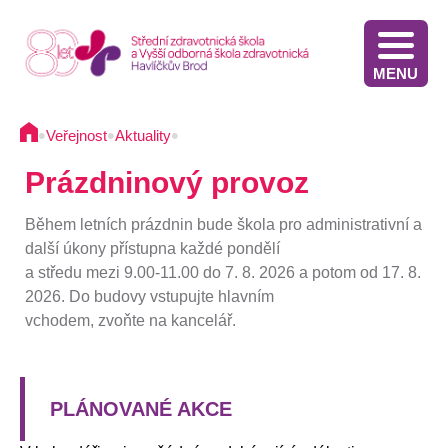
MENU
Stáže v Irsku pro žáky třetích ročníků - výběrové řízení
Výsledky přijímacího řízení VOŠZ 2025 2. kolo
Výsledkové listiny přijímacích zkoušek na střední školu - 2025
Stáže ve Slovinsku pro žáky současných třetích ročníků - výběrové řízení - 2025
Termíny přijímacího řízení - Diplomovaná všeobecná sestra
Informace pro oznamovatele protiprávního jednání
Implementace Dlouhodobého záměru Kraje Vysočina
Komunikace s pacientem/klientem v nemocnici
•
•
•
Veřejnost
Aktuality
Prázdninový provoz
Během letních prázdnin bude škola pro administrativní a
další úkony přístupna každé pondělí
a středu mezi 9.00-11.00 do 7. 8. 2026 a potom od 17. 8.
2026. Do budovy vstupujte hlavním
vchodem, zvoňte na kancelář.
PLÁNOVANÉ AKCE