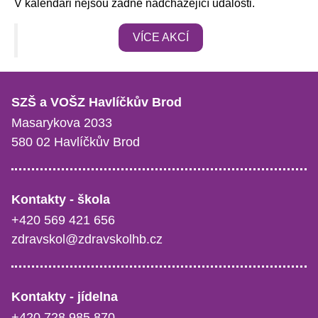
V kalendáři nejsou žádné nadcházející události.
VÍCE AKCÍ
SZŠ a VOŠZ Havlíčkův Brod
Masarykova 2033
580 02 Havlíčkův Brod
Kontakty - škola
+420 569 421 656
zdravskol@zdravskolhb.cz
Kontakty - jídelna
+420 728 985 870