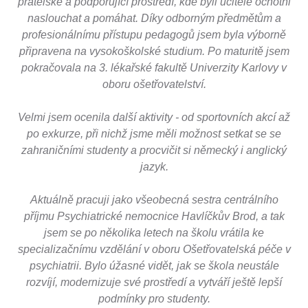
přátelské a podporující prostředí, kde byli učitelé ochotni
naslouchat a pomáhat. Díky odborným předmětům a
profesionálnímu přístupu pedagogů jsem byla výborně
připravena na vysokoškolské studium. Po maturitě jsem
pokračovala na 3. lékařské fakultě Univerzity Karlovy v
oboru ošetřovatelství.
Velmi jsem ocenila další aktivity - od sportovních akcí až
po exkurze, při nichž jsme měli možnost setkat se se
zahraničními studenty a procvičit si německý i anglický
jazyk.
Aktuálně pracuji jako všeobecná sestra centrálního
příjmu Psychiatrické nemocnice Havlíčkův Brod, a tak
jsem se po několika letech na školu vrátila ke
specializačnímu vzdělání v oboru Ošetřovatelská péče v
psychiatrii. Bylo úžasné vidět, jak se škola neustále
rozvíjí, modernizuje své prostředí a vytváří ještě lepší
podmínky pro studenty.