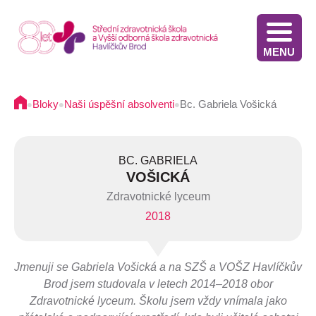
MENU
Stáže v Irsku pro žáky třetích ročníků - výběrové řízení
Výsledky přijímacího řízení VOŠZ 2025 2. kolo
Výsledkové listiny přijímacích zkoušek na střední školu - 2025
Stáže ve Slovinsku pro žáky současných třetích ročníků - výběrové řízení - 2025
Termíny přijímacího řízení - Diplomovaná všeobecná sestra
Informace pro oznamovatele protiprávního jednání
Implementace Dlouhodobého záměru Kraje Vysočina
Komunikace s pacientem/klientem v nemocnici
•
•
•
Bloky
Naši úspěšní absolventi
Bc. Gabriela Vošická
BC. GABRIELA
VOŠICKÁ
Zdravotnické lyceum
2018
Jmenuji se Gabriela Vošická a na SZŠ a VOŠZ Havlíčkův
Brod jsem studovala v letech 2014–2018 obor
Zdravotnické lyceum. Školu jsem vždy vnímala jako