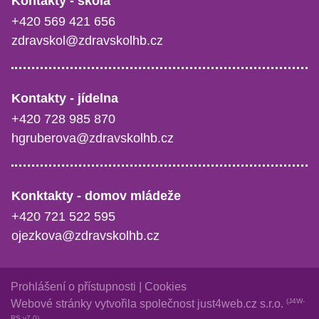
Kontakty - škola
+420 569 421 656
zdravskol@zdravskolhb.cz
Kontakty - jídelna
+420 728 985 870
hgruberova@zdravskolhb.cz
Konktakty - domov mládeže
+420 721 522 595
ojezkova@zdravskolhb.cz
Prohlášení o přístupnosti
|
Cookies
(J4W-
Webové stránky vytvořila společnost
just4web.cz s.r.o.
RS v7.0)